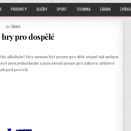
E
PRODUKTY
SLUŽBY
SPORT
TECHNIKA
ZÁBAVA
ZVÍŘAT
POSTED
ZÁBAVA
IN
 hry pro dospělé
ho alkoholu? Hry nemusí být pouze pro děti, stejně tak mohou
teré jsou jednoduché a jsou slouží pouze pro zábavu, některé
dali pod povrch.