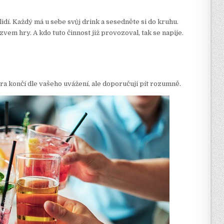
dí. Každý má u sebe svůj drink a sesedněte si do kruhu.
vem hry. A kdo tuto činnost již provozoval, tak se napije.
. Hra končí dle vašeho uvážení, ale doporučuji pít rozumně.