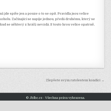
 jde spíše jen a pouze o to se opít. Pravidla jsou velice
lkoholu. Začínající se napije jednou, předá druhému, který se
dokud se některý z hráčů nevzdá. S touto hrou velice opatrně,
Zlepšete svým ratolestem kondici →
© Jblbc.cz - Všechna práva vyhrazena.
Design by ThemesDNA.com