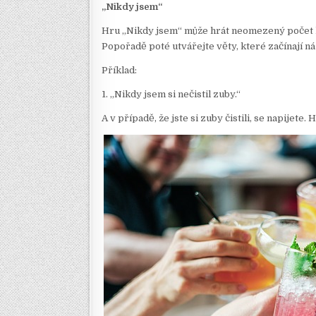
„Nikdy jsem“
Hru „Nikdy jsem“ může hrát neomezený počet li
Popořadě poté utvářejte věty, které začínají náz
Příklad:
1. „Nikdy jsem si nečistil zuby.“
A v případě, že jste si zuby čistili, se napijete