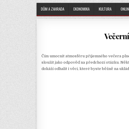
DŮM A ZAHRADA
EKONOMIKA
KULTURA
ONLIN
Večerní
Čím umocnit atmosféru příjemného večera plné
sloužit jako odpověď na předchozí otázku. Něk
dokáží odhalit i věci, které byste běžně na uklá