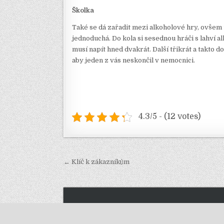
Školka
Také se dá zařadit mezi alkoholové hry, ovšem už
jednoduchá. Do kola si sesednou hráči s lahví a
musí napít hned dvakrát. Další třikrát a takto 
aby jeden z vás neskončil v nemocnici.
4.3/5 - (12 votes)
Navigace
← Klíč k zákazníkům
pro
příspěvek