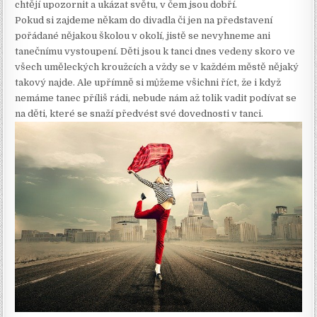
chtějí upozornit a ukázat světu, v čem jsou dobří.
Pokud si zajdeme někam do divadla či jen na představení
pořádané nějakou školou v okolí, jistě se nevyhneme ani
tanečnímu vystoupení. Děti jsou k tanci dnes vedeny skoro ve
všech uměleckých kroužcích a vždy se v každém městě nějaký
takový najde. Ale upřímně si můžeme všichni říct, že i když
nemáme tanec příliš rádi, nebude nám až tolik vadit podívat se
na děti, které se snaží předvést své dovednosti v tanci.