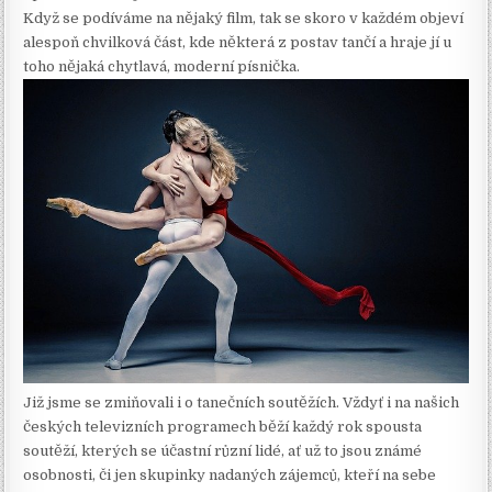
Když se podíváme na nějaký film, tak se skoro v každém objeví
alespoň chvilková část, kde některá z postav tančí a hraje jí u
toho nějaká chytlavá, moderní písnička.
Již jsme se zmiňovali i o tanečních soutěžích. Vždyť i na našich
českých televizních programech běží každý rok spousta
soutěží, kterých se účastní různí lidé, ať už to jsou známé
osobnosti, či jen skupinky nadaných zájemců, kteří na sebe