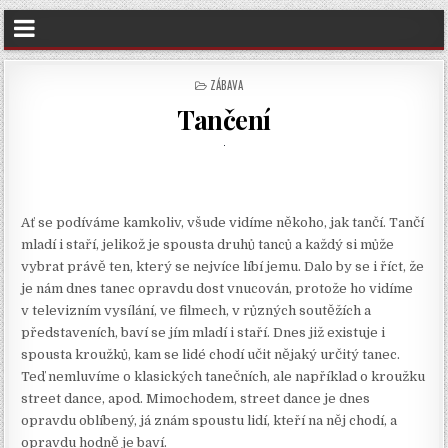
POSTED
ZÁBAVA
IN
Tančení
Ať se podíváme kamkoliv, všude vidíme někoho, jak tančí. Tančí
mladí i staří, jelikož je spousta druhů tanců a každý si může
vybrat právě ten, který se nejvíce líbí jemu. Dalo by se i říct, že
je nám dnes tanec opravdu dost vnucován, protože ho vidíme
v televizním vysílání, ve filmech, v různých soutěžích a
představeních, baví se jím mladí i staří. Dnes již existuje i
spousta kroužků, kam se lidé chodí učit nějaký určitý tanec.
Teď nemluvíme o klasických tanečních, ale například o kroužku
street dance, apod. Mimochodem, street dance je dnes
opravdu oblíbený, já znám spoustu lidí, kteří na něj chodí, a
opravdu hodně je baví.