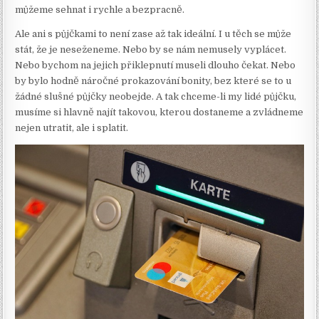
můžeme sehnat i rychle a bezpracně.
Ale ani s půjčkami to není zase až tak ideální. I u těch se může
stát, že je neseženeme. Nebo by se nám nemusely vyplácet.
Nebo bychom na jejich přiklepnutí museli dlouho čekat. Nebo
by bylo hodně náročné prokazování bonity, bez které se to u
žádné slušné půjčky neobejde. A tak chceme-li my lidé půjčku,
musíme si hlavně najít takovou, kterou dostaneme a zvládneme
nejen utratit, ale i splatit.