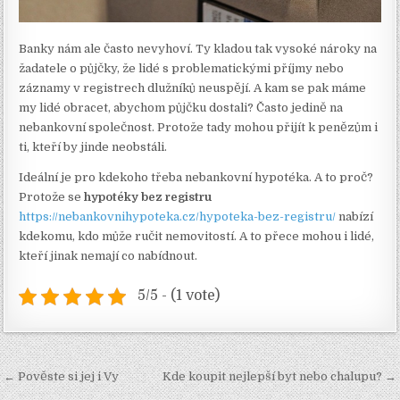
Banky nám ale často nevyhoví. Ty kladou tak vysoké nároky na
žadatele o půjčky, že lidé s problematickými příjmy nebo
záznamy v registrech dlužníků neuspějí. A kam se pak máme
my lidé obracet, abychom půjčku dostali? Často jedině na
nebankovní společnost. Protože tady mohou přijít k penězům i
ti, kteří by jinde neobstáli.
Ideální je pro kdekoho třeba nebankovní hypotéka. A to proč?
Protože se
hypotéky bez registru
https://nebankovnihypoteka.cz/hypoteka-bez-registru/
nabízí
kdekomu, kdo může ručit nemovitostí. A to přece mohou i lidé,
kteří jinak nemají co nabídnout.
5/5 - (1 vote)
Navigace
← Pověste si jej i Vy
Kde koupit nejlepší byt nebo chalupu? →