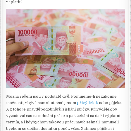
zaplatit?
Možná řešení jsou v podstatě dvě. Pomineme-li nezákonné
možnosti, zbývá nám skutečně jenom
přivýdělek
nebo půjčka.
A z toho je pravděpodobnější získání půjčky. Přivýdělek by
vyžadoval čas na sehnání práce a pak čekání na další výplatní
termín, a i kdybychom takovou práci navíc sehnali, nemuseli
bychom se dočkat dostatku peněz včas. Zatímco půjčku si