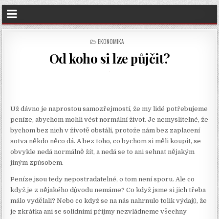
POSTED
EKONOMIKA
IN
Od koho si lze půjčit?
Už dávno je naprostou samozřejmostí, že my lidé potřebujeme
peníze, abychom mohli vést normální život. Je nemyslitelné, že
bychom bez nich v životě obstáli, protože nám bez zaplacení
sotva někdo něco dá. A bez toho, co bychom si měli koupit, se
obvykle nedá normálně žít, a nedá se to ani sehnat nějakým
jiným způsobem.
Peníze jsou tedy nepostradatelné, o tom není sporu. Ale co
když je z nějakého důvodu nemáme? Co když jsme si jich třeba
málo vydělali? Nebo co když se na nás nahrnulo tolik výdajů, že
je zkrátka ani se solidními příjmy nezvládneme všechny