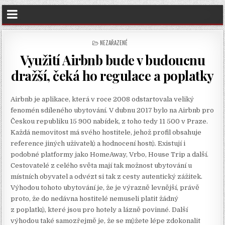
POSTED
NEZAŘAZENÉ
IN
Využití Airbnb bude v budoucnu
dražší, čeká ho regulace a poplatky
Airbnb je aplikace, která v roce 2008 odstartovala veliký
fenomén sdíleného ubytování. V dubnu 2017 bylo na Airbnb pro
Českou republiku 15 900 nabídek, z toho tedy 11 500 v Praze.
Každá nemovitost má svého hostitele, jehož profil obsahuje
reference jiných uživatelů a hodnocení hostů. Existují i
podobné platformy jako HomeAway, Vrbo, House Trip a další.
Cestovatelé z celého světa mají tak možnost ubytování u
místních obyvatel a odvézt si tak z cesty autentický zážitek.
Výhodou tohoto ubytování je, že je výrazně levnější, právě
proto, že do nedávna hostitelé nemuseli platit žádný
z poplatků, které jsou pro hotely a lázně povinné. Další
výhodou také samozřejmě je, že se můžete lépe zdokonalit