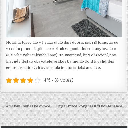
Hotelnictví se ale v Praze stále daří dobře, napříč tomu, že se
v česku pomocí aplikace Airbnb za poslední rok ubytovalo o
59% více zahraničních hostů. To znamená, že v ohrožení jsou
hlavně města a obyvatelé, jelikož by mohlo dojít k vylidnění
center, ze kterých by se stala jen turistická atrakce.
4/5 - (8 votes)
Navigace
← Amalaki- nebeské ovoce
Organizace kongresu či konference →
pro
příspěvek