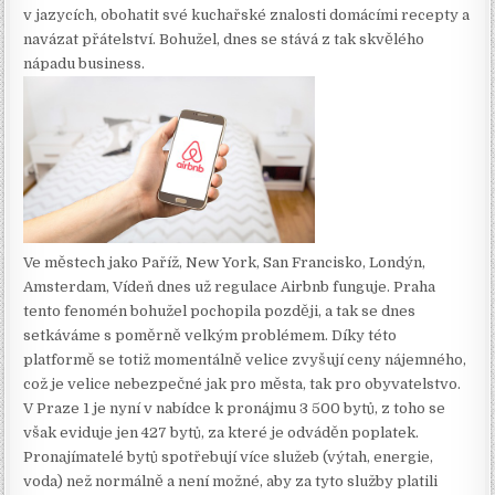
v jazycích, obohatit své kuchařské znalosti domácími recepty a
navázat přátelství. Bohužel, dnes se stává z tak skvělého
nápadu business.
Ve městech jako Paříž, New York, San Francisko, Londýn,
Amsterdam, Vídeň dnes už regulace Airbnb funguje. Praha
tento fenomén bohužel pochopila později, a tak se dnes
setkáváme s poměrně velkým problémem. Díky této
platformě se totiž momentálně velice zvyšují ceny nájemného,
což je velice nebezpečné jak pro města, tak pro obyvatelstvo.
V Praze 1 je nyní v nabídce k pronájmu 3 500 bytů, z toho se
však eviduje jen 427 bytů, za které je odváděn poplatek.
Pronajímatelé bytů spotřebují více služeb (výtah, energie,
voda) než normálně a není možné, aby za tyto služby platili