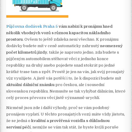
Půjčovna dodávek Praha 5
vám nabízí k pronájmu hned
několik vhodných vozů s různou kapacitou nákladního
prostoru
. Ovšem to ještě zdaleka není všechno. K pronájmu
dodávky budete mít v ceně automaticky zahrnutý
neomezený
počet kilometrů jízdy
, takže je naprosto jedno, zda budete s
půjčeným automobilem stěhovat věci z jednoho konce
republiky na druhý anebo pojedete snad stokrát po jedné
krátké trase tam a zpět. Prostě je jen na vás, jak svůj pronajatý
vůz využijete. A jistě vás potěší i to, že k dispozici budete mít
aktuální dálniční známku
pro českou, ale i sousední
slovenskou republiku. Nemusíte se tak vyhýbat dálnicím, které
celý proces převozu věcí jistě významně urychlí.
Nicméně jsou zde i další výhody, proč se vám podobný
pronájem vyplatí. U těchto pronajatých vozů máte vždy jistotu,
že se jedná o
kvalitní a prověřená vozidla s důkladnou
servisní péčí
, nemůže se vám tak stát, že byste kvůli poruše