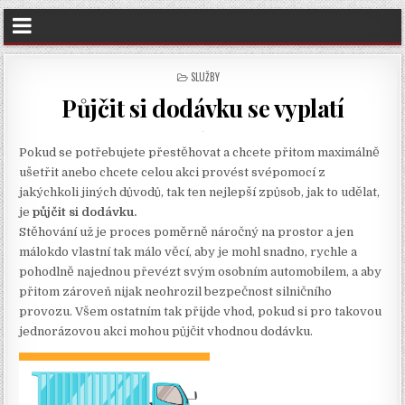
POSTED
SLUŽBY
IN
Půjčit si dodávku se vyplatí
Pokud se potřebujete přestěhovat a chcete přitom maximálně
ušetřit anebo chcete celou akci provést svépomocí z
jakýchkoli jiných důvodů, tak ten nejlepší způsob, jak to udělat,
je
půjčit si dodávku.
Stěhování už je proces poměrně náročný na prostor a jen
málokdo vlastní tak málo věcí, aby je mohl snadno, rychle a
pohodlně najednou převézt svým osobním automobilem, a aby
přitom zároveň nijak neohrozil bezpečnost silničního
provozu. Všem ostatním tak přijde vhod, pokud si pro takovou
jednorázovou akci mohou půjčit vhodnou dodávku.