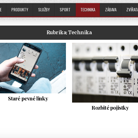
E
PRODUKTY
SLUŽBY
SPORT
TECHNIKA
ZÁBAVA
ZVÍŘAT
Rubrika:
Technika
Staré pevné linky
Rozbité pojistky