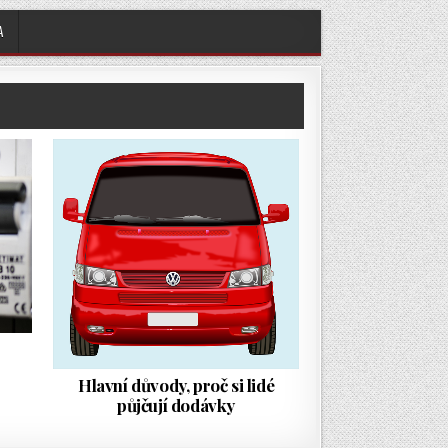
A
Hlavní důvody, proč si lidé
půjčují dodávky