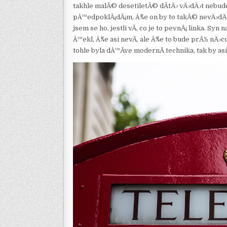
takhle malÃ© desetiletÃ© dÃ­tÄ› vÄ›dÄ›t nebud
pÅ™edpoklÃ¡dÃ¡m, Å¾e on by to takÃ© nevÄ›dÄ›l. 
jsem se ho, jestli vÃ­, co je to pevnÃ¡ linka. Sy
Å™ekl, Å¾e asi nevÃ­, ale Å¾e to bude prÃ½ nÄ
tohle byla dÅ™Ã­ve modernÃ­ technika, tak by asi