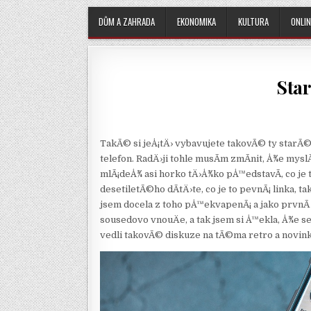
DŮM A ZAHRADA
EKONOMIKA
KULTURA
ONLIN
Star
TakÃ© si jeÅ¡tÄ› vybavujete takovÃ© ty starÃ©
telefon. RadÄ›ji tohle musÃ­m zmÃ­nit, Å¾e mysl
mlÃ¡deÅ¾ asi horko tÄ›Å¾ko pÅ™edstavÃ­, co je t
desetiletÃ©ho dÃ­tÄ›te, co je to pevnÃ¡ linka, t
jsem docela z toho pÅ™ekvapenÃ¡ a jako prvnÃ­ re
sousedovo vnouÄe, a tak jsem si Å™ekla, Å¾e 
vedli takovÃ© diskuze na tÃ©ma retro a novink