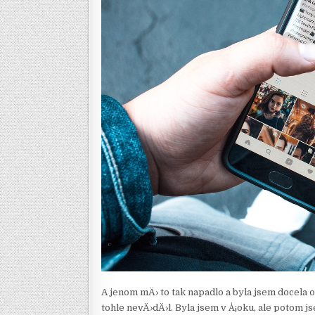
A jenom mÄ› to tak napadlo a byla jsem docel
tohle nevÄ›dÄ›l. Byla jsem v Å¡oku, ale potom j