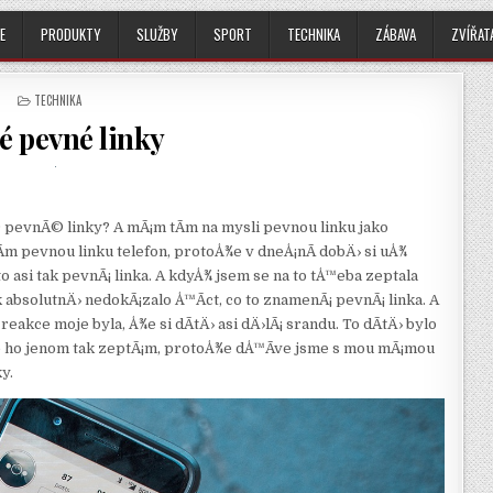
E
PRODUKTY
SLUŽBY
SPORT
TECHNIKA
ZÁBAVA
ZVÍŘAT
POSTED
TECHNIKA
IN
é pevné linky
 pevnÃ© linky? A mÃ¡m tÃ­m na mysli pevnou linku jako
Ã­m pevnou linku telefon, protoÅ¾e v dneÅ¡nÃ­ dobÄ› si uÅ¾
o asi tak pevnÃ¡ linka. A kdyÅ¾ jsem se na to tÅ™eba zeptala
ak absolutnÄ› nedokÃ¡zalo Å™Ã­ct, co to znamenÃ¡ pevnÃ¡ linka. A
akce moje byla, Å¾e si dÃ­tÄ› asi dÄ›lÃ¡ srandu. To dÃ­tÄ› bylo
se ho jenom tak zeptÃ¡m, protoÅ¾e dÅ™Ã­ve jsme s mou mÃ¡mou
y.