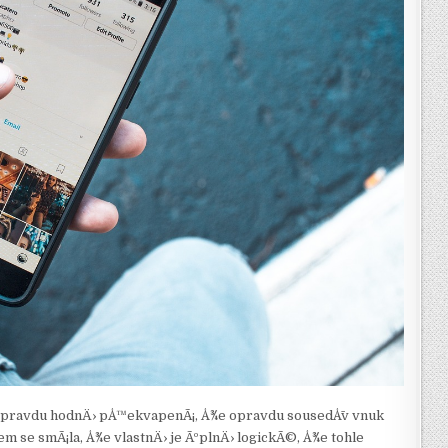
a opravdu hodnÄ› pÅ™ekvapenÃ¡, Å¾e opravdu sousedÅ¯v vnuk
sem se smÃ¡la, Å¾e vlastnÄ› je ÃºplnÄ› logickÃ©, Å¾e tohle