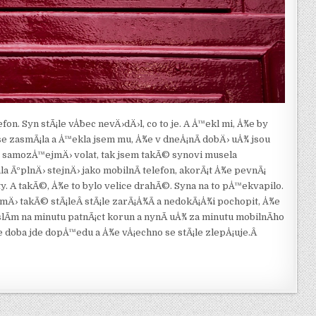
on. Syn stÃ¡le vÅ¯bec nevÄ›dÄ›l, co to je. A Å™ekl mi, Å¾e by
se zasmÃ¡la a Å™ekla jsem mu, Å¾e v dneÅ¡nÃ­ dobÄ› uÅ¾ jsou
Ã¡ samozÅ™ejmÄ› volat, tak jsem takÃ© synovi musela
la ÃºplnÄ› stejnÄ› jako mobilnÃ­ telefon, akorÃ¡t Å¾e pevnÃ¡
ty. A takÃ©, Å¾e to bylo velice drahÃ©. Syna na to pÅ™ekvapilo.
 mÄ› takÃ© stÃ¡leÂ stÃ¡le zarÃ¡Å¾Ã­ a nedokÃ¡Å¾i pochopit, Å¾e
Ã­m na minutu patnÃ¡ct korun a nynÃ­ uÅ¾ za minutu mobilnÃ­ho
e doba jde dopÅ™edu a Å¾e vÅ¡echno se stÃ¡le zlepÅ¡uje.Â