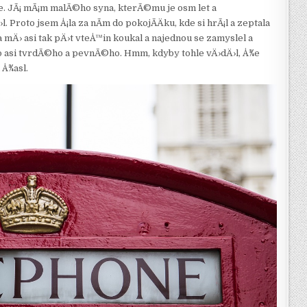
e. JÃ¡ mÃ¡m malÃ©ho syna, kterÃ©mu je osm let a
Proto jsem Å¡la za nÃ­m do pokojÃ­Äku, kde si hrÃ¡l a zeptala
n na mÄ› asi tak pÄ›t vteÅ™in koukal a najednou se zamyslel a
›co asi tvrdÃ©ho a pevnÃ©ho. Hmm, kdyby tohle vÄ›dÄ›l, Å¾e
 Å¾asl.