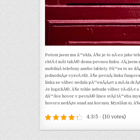
Potom jsem mu Å™ekla, Å¾e je to nÄ›co jako telef
chtÄ›l mÃ­t takÃ© doma pevnou linku. JÃ¡ jsem 
mobilnÃ­ telefony anebo tablety. PÅ™es to se d
jednoduÅ¡e vysvÄ›tlit, Å¾e pevnÃ¡ linka fungova
linka se vÅ¯bec nedala pÅ™enÃ¡Å¡et a mÄ›la drÃ¡
Je logickÃ©, Å¾e tohle nebude vÅ¯bec vÄ›dÄ›t a
dÅ™Ã­ve hovor v pevnÃ© lince stÃ¡l tÅ™eba mysl
hovoru nedÃ¡te snad ani korunu. MyslÃ­m si, Å¾
4.3/5 - (10 votes)