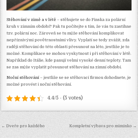
Stěhování v zimě a v létě
– stěhujete se do Finska za polární
kruh v zimním období? Pak tu počítejte s tím, že vás tu zastihne
tzv. polární noc. Zároveň se tu může stěhování komplikovat
nepříznivými povětrnostními vlivy. Vyplatí se tedy zvážit, zda
raději stěhování do této oblasti přesunout na léto, jestliže je to
možné. Komplikace se mohou vyskytnout i při stěhování v létě.
Například do Itálie, kde panují velmi vysoké denní teploty. Tam
se zas může vyplatit přesunout stěhování na zimní období.
Noční stěhování
– jestliže se se stěhovací firmou dohodnete, je
možné provést i noční stěhování.
4.4/5 - (5 votes)
Navigace
← Dveře pro každého
Kompletní výbava pro miminko →
pro