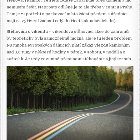
stěhovací kamion. Ten jednoduše zaparkuje před domem a nic
nemusíte řešit. Naprosto odlišné je to ale třeba v centru Prahy.
Tam je zapotřebí o parkovací místo žádat předem a úředníci
mají na vyřízení žádosti celých třicet kalendářních dnů.
Stěhování o víkendu
– víkendová stěhovací akce do zahraničí
by teoreticky byla samozřejmě možná, ale je tu jeden problém.
Na mnoha evropských dálnicích platí zákaz vjezdu kamionům
nad 3,5 tuny v některé hodiny v pátek, v sobotu, v neděli a o
svátcích. Je tedy rozumné přesunout stěhování na jiný termín.