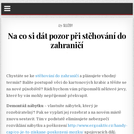
POSTED
SLUŽBY
IN
Na co si dát pozor při stěhování do
zahraničí
Chystáte se ke
stěhování do zahraničí
a plánujete vhodný
termín? Balíte postupně věci do kartonových krabic a těšíte se
na nové působiště? Rádi bychom vám připomněli některé jevy,
které by vás mohly nepříjemně překvapit.
Demontáž nábytku
– vlastníte nábytek, který je
rozebíratelný? Pak se vyplatí jej rozebrat a na novém místě
znovu sestavit. Tím v podstatě eliminujete nebezpečí
rozviklání nábytku a poškození
http://www.ergoaktiv.cz/handy-
cap/co-je-to-ziskane-poskozeni-mozku/
spojovacích dílů.