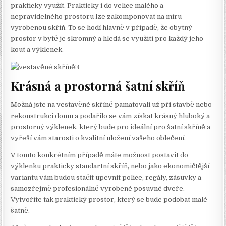
prakticky využít. Prakticky i do velice malého a
nepravidelného prostoru lze zakomponovat na míru
vyrobenou skříň. To se hodí hlavně v případě, že obytný
prostor v bytě je skromný a hledá se využití pro každý jeho
kout a výklenek.
Krásná a prostorná šatní skříň
Možná jste na vestavěné skříně pamatovali už při stavbě nebo
rekonstrukci domu a podařilo se vám získat krásný hluboký a
prostorný výklenek, který bude pro ideální pro šatní skříně a
vyřeší vám starosti o kvalitní uložení vašeho oblečení.
V tomto konkrétním případě máte možnost postavit do
výklenku prakticky standartní skříň, nebo jako ekonomičtější
variantu vám budou stačit upevnit police, regály, zásuvky a
samozřejmě profesionálně vyrobené posuvné dveře.
Vytvoříte tak praktický prostor, který se bude podobat malé
šatně.