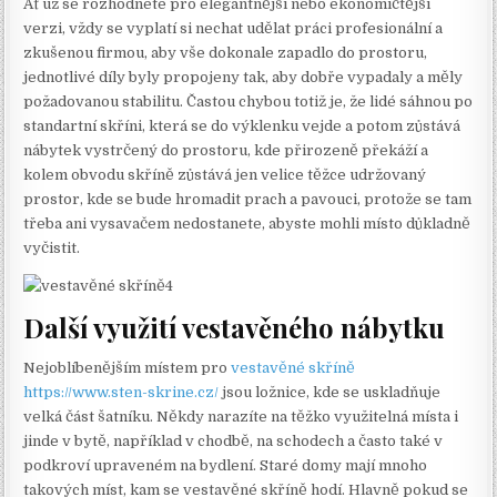
Ať už se rozhodnete pro elegantnější nebo ekonomičtější
verzi, vždy se vyplatí si nechat udělat práci profesionální a
zkušenou firmou, aby vše dokonale zapadlo do prostoru,
jednotlivé díly byly propojeny tak, aby dobře vypadaly a měly
požadovanou stabilitu. Častou chybou totiž je, že lidé sáhnou po
standartní skříni, která se do výklenku vejde a potom zůstává
nábytek vystrčený do prostoru, kde přirozeně překáží a
kolem obvodu skříně zůstává jen velice těžce udržovaný
prostor, kde se bude hromadit prach a pavouci, protože se tam
třeba ani vysavačem nedostanete, abyste mohli místo důkladně
vyčistit.
Další využití vestavěného nábytku
Nejoblíbenějším místem pro
vestavěné skříně
https://www.sten-skrine.cz/
jsou ložnice, kde se uskladňuje
velká část šatníku. Někdy narazíte na těžko využitelná místa i
jinde v bytě, například v chodbě, na schodech a často také v
podkroví upraveném na bydlení. Staré domy mají mnoho
takových míst, kam se vestavěné skříně hodí. Hlavně pokud se