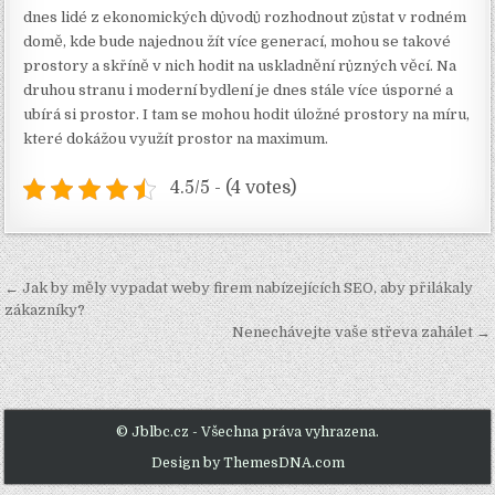
dnes lidé z ekonomických důvodů rozhodnout zůstat v rodném
domě, kde bude najednou žít více generací, mohou se takové
prostory a skříně v nich hodit na uskladnění různých věcí. Na
druhou stranu i moderní bydlení je dnes stále více úsporné a
ubírá si prostor. I tam se mohou hodit úložné prostory na míru,
které dokážou využít prostor na maximum.
4.5/5 - (4 votes)
Navigace
← Jak by měly vypadat weby firem nabízejících SEO, aby přilákaly
pro
zákazníky?
Nenechávejte vaše střeva zahálet →
příspěvek
© Jblbc.cz - Všechna práva vyhrazena.
Design by ThemesDNA.com