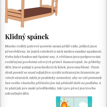
Klidný spánek
Mnoho rodičů patrové postele nemá příliš rádo, jelikož jsou
přesvědčeny, že jejich ratolesti z nich mohou snadno spadnout,
třeba když budou mít špatné sny. A většinou jsou podporováni
rozličnými pověstmi od svých přátel. Samozřejmě, že příběhy
dětí, které padají z poschoďových lůžek, jsou smyšlené
. Tento
druh postelí se snad odjakživa vyrábí ochranným hrazením po
všech stranách, takže je prakticky nemožné, aby se váš potomek
bez svého vlastního přičinění jen tak překulil dolů na podlahu
. A
to platí jak pro malé předškoláky, tak i pro přeci jen trochu
odrostlejší děti.