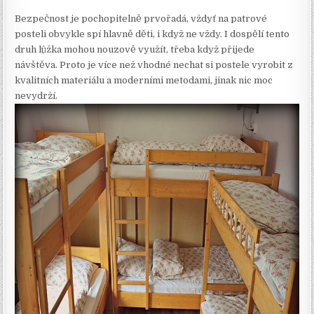
Bezpečnost je pochopitelně prvořadá, vždyť na patrové
posteli obvykle spí hlavně děti, i když ne vždy. I dospělí tento
druh lůžka mohou nouzově využít, třeba když přijede
návštěva. Proto je více než vhodné nechat si postele vyrobit z
kvalitních materiálu a moderními metodami, jinak nic moc
nevydrží.