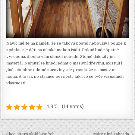
Navíc mějte na paměti, že se taková postel nepoužívá pouze k
spánku, ale děti na ní také mohou řádit. Pokud bude špatně
vyrobená, dlouho vám sloužit nebude. Stejně důležitý je i
materiál. Nemusí se hned jednat o masivní dřevinu, existují i
jiné, obdobně odolné suroviny, ale pravda, že na masiv nic
nemá. A to jak po stránce pevnosti, tak i co se týče vizuálních
vlastností.
4.8/5 - (14 votes)
Navigace
← Akce, která sklidí úspěch
Máty plná zahrada →