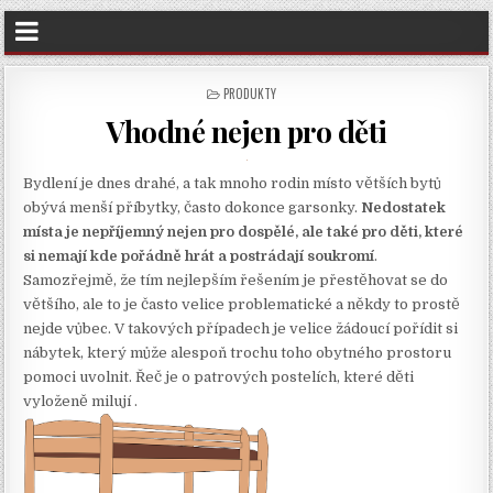
POSTED
PRODUKTY
IN
Vhodné nejen pro děti
Bydlení je dnes drahé, a tak mnoho rodin místo větších bytů
obývá menší příbytky, často dokonce garsonky.
Nedostatek
místa je nepříjemný nejen pro dospělé, ale také pro děti, které
si nemají kde pořádně hrát a postrádají soukromí
.
Samozřejmě, že tím nejlepším řešením je přestěhovat se do
většího, ale to je často velice problematické a někdy to prostě
nejde vůbec. V takových případech je velice žádoucí pořídit si
nábytek, který může alespoň trochu toho obytného prostoru
pomoci uvolnit. Řeč je o patrových postelích, které děti
vyloženě milují .