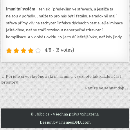
Imunitní systém
– ten sídlí především ve střevech, a jestliže ta
nejsou v pořádku, může to pro nás být i fatální. Paradoxně mají
střeva přímý vliv na zachycení infekce dýchacích cest a její eliminace
ještě dříve, než se stačí rozvinout nebezpečné zdravotní
komplikace. A v době Covidu-19 je to důležitější více, než kdy jindy.
4/5 - (5 votes)
Navigace
← Pořiďte si vestavěnou skříň na míru, využijete tak každou část
pro
prostoru
Peníze se sehnat dají →
příspěvek
© Jblbc.cz - Všechna práva vyhrazena.
Design by ThemesDNA.com