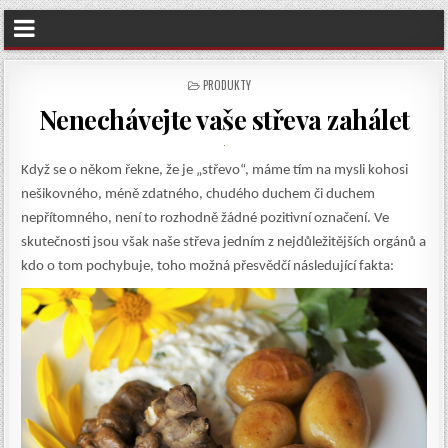
POSTED
PRODUKTY
IN
Nenechávejte vaše střeva zahálet
Když se o někom řekne, že je „střevo“, máme tím na mysli kohosi
nešikovného, méně zdatného, chudého duchem či duchem
nepřítomného, není to rozhodně žádné pozitivní označení. Ve
skutečnosti jsou však naše střeva jedním z nejdůležitějších orgánů a
kdo o tom pochybuje, toho možná přesvědčí následující fakta: