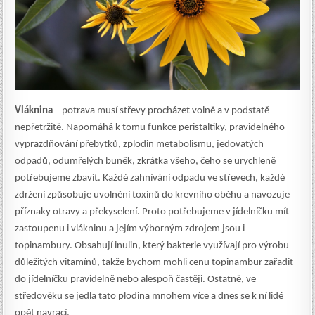
Vláknina
– potrava musí střevy procházet volně a v podstatě
nepřetržitě. Napomáhá k tomu funkce peristaltiky, pravidelného
vyprazdňování přebytků, zplodin metabolismu, jedovatých
odpadů, odumřelých buněk, zkrátka všeho, čeho se urychleně
potřebujeme zbavit. Každé zahnívání odpadu ve střevech, každé
zdržení způsobuje uvolnění toxinů do krevního oběhu a navozuje
příznaky otravy a překyselení. Proto potřebujeme v jídelníčku mít
zastoupenu i vlákninu a jejím výborným zdrojem jsou i
topinambury. Obsahují inulin, který bakterie využívají pro výrobu
důležitých vitamínů, takže bychom mohli
cenu topinambur
zařadit
do jídelníčku pravidelně nebo alespoň častěji. Ostatně, ve
středověku se jedla tato plodina mnohem více a dnes se k ní lidé
opět navrací.