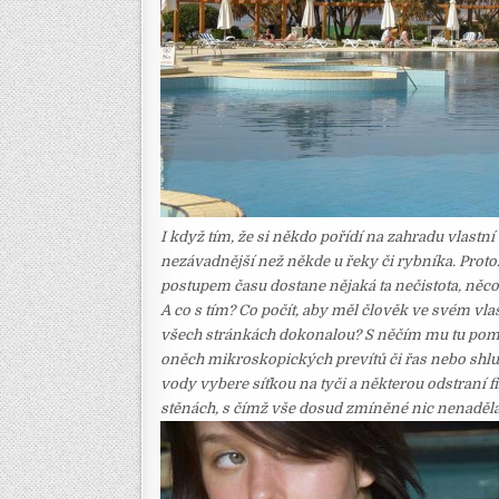
I když tím, že si někdo pořídí na zahradu vlastn
nezávadnější než někde u řeky či rybníka. Proto
postupem času dostane nějaká ta nečistota, něc
A co s tím? Co počít, aby měl člověk ve svém vla
všech stránkách dokonalou? S něčím mu tu pomů
oněch mikroskopických prevítů či řas nebo shluku
vody vybere síťkou na tyči a některou odstraní fi
stěnách, s čímž vše dosud zmíněné nic nenadělá