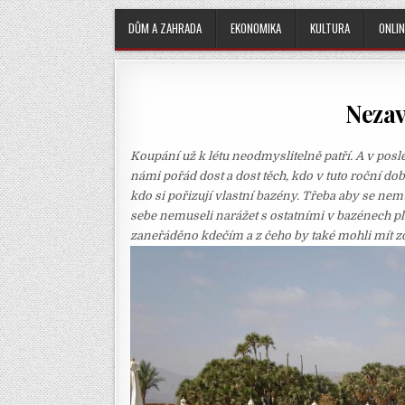
DŮM A ZAHRADA
EKONOMIKA
KULTURA
ONLIN
Nezav
Koupání už k létu neodmyslitelně patří. A v posl
námi pořád dost a dost těch, kdo v tuto roční do
kdo si pořizují vlastní bazény. Třeba aby se nem
sebe nemuseli narážet s ostatními v bazénech p
zaneřáděno kdečím a z čeho by také mohli mít z