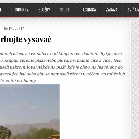
E
PRODUKTY
SLUŽBY
SPORT
TECHNIKA
ZÁBAVA
ZVÍŘAT
POSTED
PRODUKTY
IN
rhujte vysavač
edních letech se vzmáhá trend koupání ve vlastním. Byť je mezi
bu okupují veřejné pláže nebo plovárny, máme více a více i těch,
useli uskromňovat někde na pláži, kde je hlava na hlavě, aby do
laveckých hal nebo aby se nemuseli ráchat v něčem, co může být
dravotní problémy.