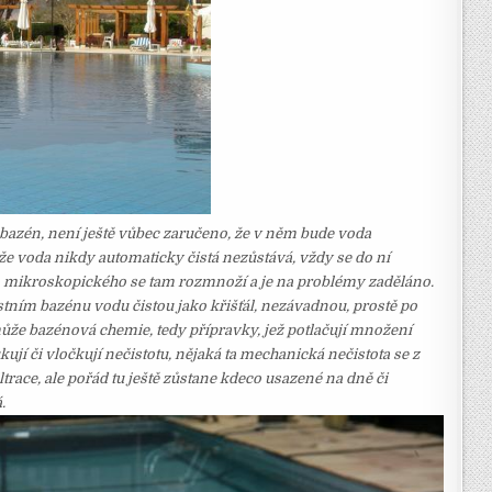
í bazén, není ještě vůbec zaručeno, že v něm bude voda
že voda nikdy automaticky čistá nezůstává, vždy se do ní
o mikroskopického se tam rozmnoží a je na problémy zaděláno.
stním bazénu vodu čistou jako křišťál, nezávadnou, prostě po
že bazénová chemie, tedy přípravky, jež potlačují množení
jí či vločkují nečistotu, nějaká ta mechanická nečistota se z
ltrace, ale pořád tu ještě zůstane kdeco usazené na dně či
.