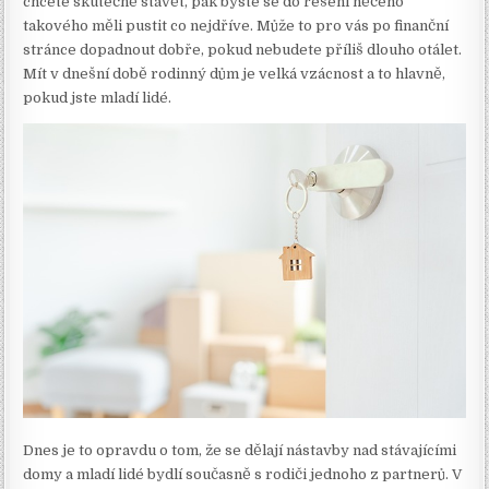
chcete skutečně stavět, pak byste se do řešení něčeho
takového měli pustit co nejdříve. Může to pro vás po finanční
stránce dopadnout dobře, pokud nebudete příliš dlouho otálet.
Mít v dnešní době rodinný dům je velká vzácnost a to hlavně,
pokud jste mladí lidé.
Dnes je to opravdu o tom, že se dělají nástavby nad stávajícími
domy a mladí lidé bydlí současně s rodiči jednoho z partnerů. V