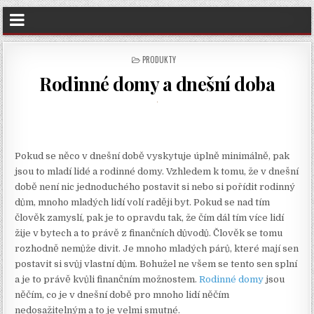
POSTED
PRODUKTY
IN
Rodinné domy a dnešní doba
Pokud se něco v dnešní době vyskytuje úplně minimálně, pak
jsou to mladí lidé a rodinné domy. Vzhledem k tomu, že v dnešní
době není nic jednoduchého postavit si nebo si pořídit rodinný
dům, mnoho mladých lidí volí raději byt. Pokud se nad tím
člověk zamyslí, pak je to opravdu tak, že čím dál tím více lidí
žije v bytech a to právě z finančních důvodů. Člověk se tomu
rozhodně nemůže divit. Je mnoho mladých párů, které mají sen
postavit si svůj vlastní dům. Bohužel ne všem se tento sen splní
a je to právě kvůli finančním možnostem.
Rodinné domy
jsou
něčím, co je v dnešní době pro mnoho lidí něčím
nedosažitelným a to je velmi smutné.