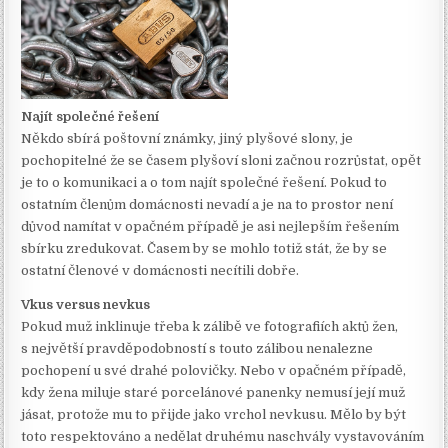
Najít společné řešení
Někdo sbírá poštovní známky, jiný plyšové slony, je
pochopitelné že se časem plyšoví sloni začnou rozrůstat, opět
je to o komunikaci a o tom najít společné řešení. Pokud to
ostatním členům domácnosti nevadí a je na to prostor není
důvod namítat v opačném případě je asi nejlepším řešením
sbírku zredukovat. Časem by se mohlo totiž stát, že by se
ostatní členové v domácnosti necítili dobře.
Vkus versus nevkus
Pokud muž inklinuje třeba k zálibě ve fotografiích aktů žen,
s největší pravděpodobností s touto zálibou nenalezne
pochopení u své drahé polovičky. Nebo v opačném případě,
kdy žena miluje staré porcelánové panenky nemusí její muž
jásat, protože mu to přijde jako vrchol nevkusu. Mělo by být
toto respektováno a nedělat druhému naschvály vystavováním