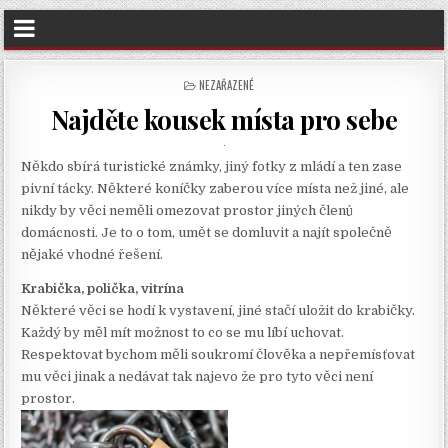
POSTED
NEZAŘAZENÉ
IN
Najděte kousek místa pro sebe
Někdo sbírá turistické známky, jiný fotky z mládí a ten zase
pivní tácky. Některé koníčky zaberou více místa než jiné, ale
nikdy by věci neměli omezovat prostor jiných členů
domácnosti. Je to o tom, umět se domluvit a najít společně
nějaké vhodné řešení.
Krabička, polička, vitrína
Některé věci se hodí k vystavení, jiné stačí uložit do krabičky.
Každý by měl mít možnost to co se mu líbí uchovat.
Respektovat bychom měli soukromí člověka a nepřemísťovat
mu věci jinak a nedávat tak najevo že pro tyto věci není
prostor.