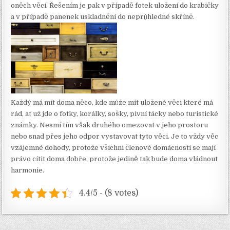
oněch věcí. Řešením je pak v případě fotek uložení do krabičky
a v případě panenek uskladnění do neprůhledné skříně.
Každý má mít doma něco, kde může mít uložené věci které má
rád, ať už jde o fotky, korálky, sošky, pivní tácky nebo turistické
známky. Nesmí tím však druhého omezovat v jeho prostoru
nebo snad přes jeho odpor vystavovat tyto věci. Je to vždy věc
vzájemné dohody, protože všichni členové domácnosti se mají
právo cítit doma dobře, protože jedině tak bude doma vládnout
harmonie.
4.4/5 - (8 votes)