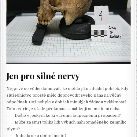
Jen pro silné nervy
Nejprve se vědci domnívali, že mohlo jít o rituální pohřeb, kdy
služebnictvo prostě mělo doprovodit svého pána na věčný
odpočinek. Což nebylo v dobách minulých žádnou zvláštností.
Tato teorie je už ale překonána a nabízejí se místo ní další.
· Došlo v jeskyni ke krvavému loupežnému přepadení?
· Může za smrt tolika lidí výbuch nahromaděného zemního
plynu?
· Jednalo se o obětní místo?