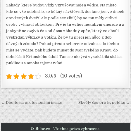
Záhady, které budou vždy vzrušovat nejen vědce. Na místo,
kde se vše odehrálo, se běžný návštěvník dostane jen ve dnech
otevřených dveří. Ale podle senzibilů by se mu měly citlivé
osoby vyhnout obloukem.
Prý je tu velice negativní energie a z
jeskyně se ozývá čas od času záhadný zpěv, který co chvíli
vystřídají výkřiky a volání.
Že by tu přeci jen něco z dob
dávných zůstalo? Pokud přesto seberete odvahu a do těchto
míst se vydáte, pak budete muset do Moravského Krasu, do
dolní části Křtinského údolí. Tam se ukrývá vysoká bílá skála s
puklinou a mnoha tajemstvími.
3.9/5 - (10 votes)
Navigace
← Dbejte na profesionální image
Skvělý čas pro hypotéku →
pro
příspěvek
© Jblbc.cz - Všechna práva vyhrazena.