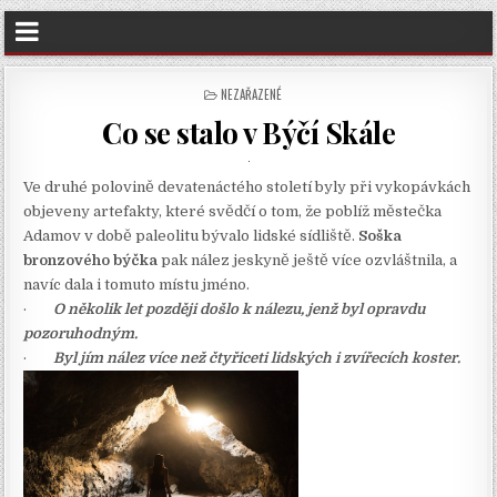
POSTED
NEZAŘAZENÉ
IN
Co se stalo v Býčí Skále
Ve druhé polovině devatenáctého století byly při vykopávkách
objeveny artefakty, které svědčí o tom, že poblíž městečka
Adamov v době paleolitu bývalo lidské sídliště.
Soška
bronzového býčka
pak nález jeskyně ještě více ozvláštnila, a
navíc dala i tomuto místu jméno.
·
O několik let později došlo k nálezu, jenž byl opravdu
pozoruhodným.
·
Byl jím nález více než čtyřiceti lidských i zvířecích koster.