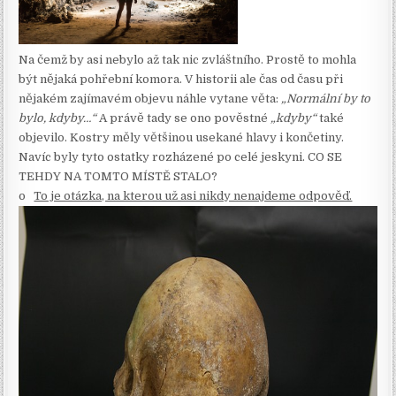
Na čemž by asi nebylo až tak nic zvláštního. Prostě to mohla
být nějaká pohřební komora. V historii ale čas od času při
nějakém zajímavém objevu náhle vytane věta:
„Normální by to
bylo, kdyby…“
A právě tady se ono pověstné
„kdyby“
také
objevilo. Kostry měly většinou usekané hlavy i končetiny.
Navíc byly tyto ostatky rozházené po celé jeskyni. CO SE
TEHDY NA TOMTO MÍSTĚ STALO?
o
To je otázka, na kterou už asi nikdy nenajdeme odpověď.