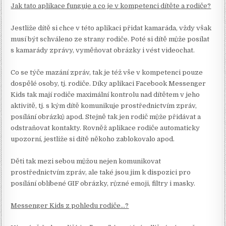
Jak tato aplikace funguje a co je v kompetenci dítěte a rodiče?
Jestliže dítě si chce v této aplikaci přidat kamaráda, vždy však
musí být schváleno ze strany rodiče. Poté si dítě může posílat
s kamarády zprávy, vyměňovat obrázky i vést videochat.
Co se týče mazání zpráv, tak je též vše v kompetenci pouze
dospělé osoby, tj. rodiče. Díky aplikaci Facebook Messenger
Kids tak mají rodiče maximální kontrolu nad dítětem v jeho
aktivitě, tj. s kým dítě komunikuje prostřednictvím zpráv,
posílání obrázků apod. Stejně tak jen rodič může přidávat a
odstraňovat kontakty. Rovněž aplikace rodiče automaticky
upozorní, jestliže si dítě někoho zablokovalo apod.
Děti tak mezi sebou můžou nejen komunikovat
prostřednictvím zpráv, ale také jsou jim k dispozici pro
posílání oblíbené GIF obrázky, různé emoji, filtry i masky.
Messenger Kids z pohledu rodiče…?