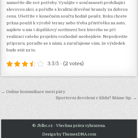
namoříte dle své potřeby. Využijte v současnosti probíhající
slevovou akci, a pořiďte s kvalitní dřevěné hranoly za dobrou
cenu. Ušetříte v konečném součtu hodně peněz. Roku chcete
prkna použít k výrobě terasy nebo třeba přístřešku na auto,
najdete u nás i
doplňkový sortiment
, bez kterého se při
realizaci vašeho projektu rozhodně neobejdete. Nepodceňte
přípravu, poraďte se s námi, a zaručujeme vám, že výsledek
bude stát za to.
3.5/5 - (2 votes)
Navigace
← Online komunikace mezi páry
pro
Sportovní dovolená v klidu? Máme tip. →
příspěvek
© Jblbc.cz - Všechna práva vyhrazena.
Design by ThemesDNA.com