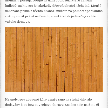
montážní postup. Dbejte na užití podložek, které zamezí
hnilobě, na kterou je jakékoliv dřevo bohužel náchylné. Menší
nařezaná prkna z těchto hranolů můžete za pomoci speciálního
roštu použít právě na fasádu, a získáte tak jedinečný vzhled
vašeho domova.
Hranoly jsou zbavené kůry a nařezané na stejné díly, ale
dodávány jsou bez povrchové úpravy. Snadno si je natřete či