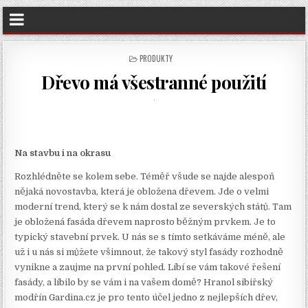
POSTED
PRODUKTY
IN
Dřevo má všestranné použití
Na stavbu i na okrasu
Rozhlédněte se kolem sebe. Téměř všude se najde alespoň
nějaká novostavba, která je obložena dřevem. Jde o velmi
moderní trend, který se k nám dostal ze severských států. Tam
je obložená fasáda dřevem naprosto běžným prvkem. Je to
typický stavební prvek. U nás se s tímto setkáváme méně, ale
už i u nás si můžete všimnout, že takový styl fasády rozhodně
vynikne a zaujme na první pohled. Líbí se vám takové řešení
fasády, a líbilo by se vám i na vašem domě?
Hranol sibiřský
modřín Gardina.cz
je pro tento účel jedno z nejlepších dřev,