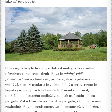
jaké můžete použít.
U nás najdete tyto hranoly o délce 4 metry, a to za velmi
příznivou cenu. Tento druh dřeva je
odolný vůči
povětrnostním podmínkám
, protože jak už z jeho názvu
vyplývá, roste v Rusku, a je velmi odolný a tvrdý. Proto je
hojně využíván právě na fasádách. K montáži hranolů
potřebujete distanční podložky, a to jak na fasádu, tak na
pergolu. Pokud toužíte po dřevěné pergole, s tímto dřevem
rozhodně dřevem nešlápnete. Co ale musíte vždy dodržet, je