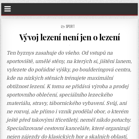
POSTED
SPORT
IN
Vývoj lezení není jen o lezení
Ten byznys zasahuje do všeho. Od vstupů na
sportoviště, umělé stěny, na kterých si, jištěni lanem,
vylezete do pořádné výšky, po boulderingová centra,
kde na nízkých stěnách trénujete maximální
obtížnost lezení. K tomu se přidává výroba a prodej
sportovního oblečení, speciálního lezeckého
materiálu, stravy, tábornického vybavení. Svůj, ani
ne rozvoj, ale přímo i vznik prodělal obor, o kterém
ještě před takovými třicetiletý, neměl nikdo potuchy.
Specializované cestovní kanceláře, které organizují
nejen zájezdy do klasických hor a skalních oblastí,