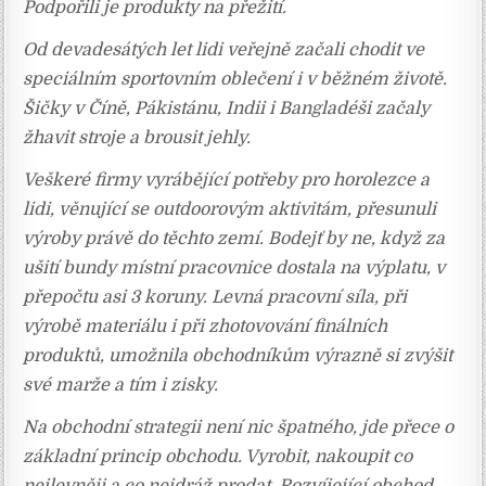
Podpořili je produkty na přežití.
Od devadesátých let lidi veřejně začali chodit ve
speciálním sportovním oblečení i v běžném životě.
Šičky v Číně, Pákistánu, Indii i Bangladéši začaly
žhavit stroje a brousit jehly.
Veškeré firmy vyrábějící potřeby pro horolezce a
lidi, věnující se outdoorovým aktivitám, přesunuli
výroby právě do těchto zemí. Bodejť by ne, když za
ušití bundy místní pracovnice dostala na výplatu, v
přepočtu asi 3 koruny. Levná pracovní síla, při
výrobě materiálu i při zhotovování finálních
produktů, umožnila obchodníkům výrazně si zvýšit
své marže a tím i zisky.
Na obchodní strategii není nic špatného, jde přece o
základní princip obchodu. Vyrobit, nakoupit co