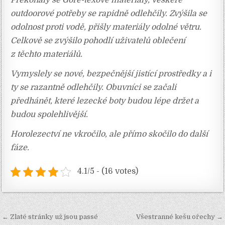
Překonaly se Gore-texové materiály, Veškeré
outdoorové potřeby se rapidně odlehčily. Zvýšila se
odolnost proti vodě, přišly materiály odolné větru.
Celkově se zvýšilo pohodlí uživatelů oblečení
z těchto materiálů.
Vymyslely se nové, bezpečnější jistící prostředky a i
ty se razantně odlehčily. Obuvníci se začali
předhánět, které lezecké boty budou lépe držet a
budou spolehlivější.
Horolezectví ne vkročilo, ale přímo skočilo do další
fáze.
4.1/5 - (16 votes)
Navigace
← Zlaté stránky už jsou passé
Všestranné kešu ořechy →