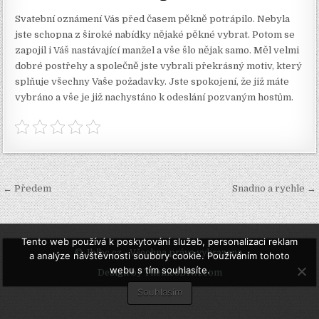
Svatební oznámení Vás před časem pěkně potrápilo. Nebyla
jste schopna z široké nabídky nějaké pěkné vybrat. Potom se
zapojil i Váš nastávající manžel a vše šlo nějak samo. Měl velmi
dobré postřehy a společně jste vybrali překrásný motiv, který
splňuje všechny Vaše požadavky. Jste spokojení, že již máte
vybráno a vše je již nachystáno k odeslání pozvaným hostům.
Navigace
← Předem
Snadno a rychle →
pro
příspěvek
Tento web používá k poskytování služeb, personalizaci reklam
© Jblbc.cz - Všechna práva vyhrazena.
a analýze návštěvnosti soubory cookie. Používáním tohoto
webu s tím souhlasíte.
Design by ThemesDNA.com
Souhlasím