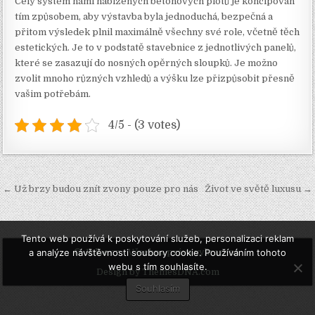
Celý systém námi nabízených
betonových plotů
je koncipován
tím způsobem, aby výstavba byla jednoduchá, bezpečná a
přitom výsledek plnil maximálně všechny své role, včetně těch
estetických. Je to v podstatě stavebnice z jednotlivých panelů,
které se zasazují do nosných opěrných sloupků. Je možno
zvolit mnoho různých vzhledů a výšku lze přizpůsobit přesně
vašim potřebám.
4/5 - (3 votes)
Navigace
← Už brzy budou znít zvony pouze pro nás
Život ve světě luxusu →
pro
příspěvek
Tento web používá k poskytování služeb, personalizaci reklam
a analýze návštěvnosti soubory cookie. Používáním tohoto
© Jblbc.cz - Všechna práva vyhrazena.
webu s tím souhlasíte.
Design by ThemesDNA.com
Souhlasím