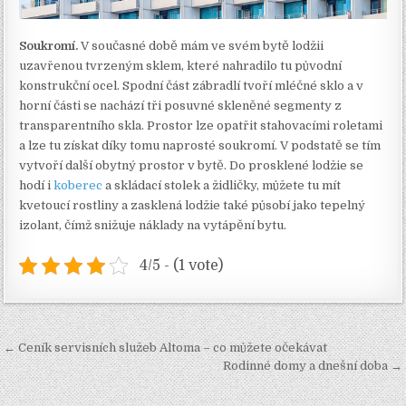
Soukromí.
V současné době mám ve svém bytě lodžii
uzavřenou tvrzeným sklem, které nahradilo tu původní
konstrukční ocel. Spodní část zábradlí tvoří mléčné sklo a v
horní části se nachází tři posuvné skleněné segmenty z
transparentního skla. Prostor lze opatřit stahovacími roletami
a lze tu získat díky tomu naprosté soukromí. V podstatě se tím
vytvoří další obytný prostor v bytě. Do prosklené lodžie se
hodí i
koberec
a skládací stolek a židličky, můžete tu mít
kvetoucí rostliny a zasklená lodžie také působí jako tepelný
izolant, čímž snižuje náklady na vytápění bytu.
4/5 - (1 vote)
Navigace
← Ceník servisních služeb Altoma – co můžete očekávat
pro
Rodinné domy a dnešní doba →
příspěvek