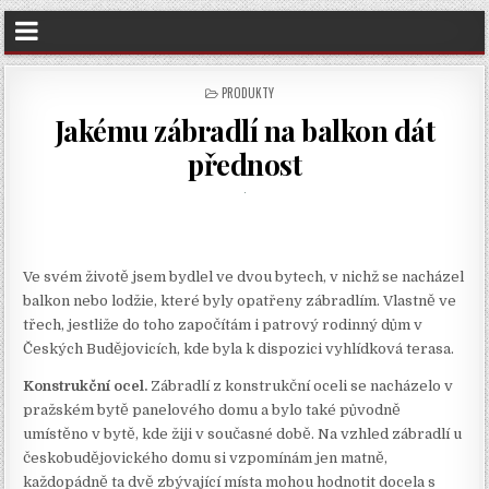
POSTED
PRODUKTY
IN
Jakému zábradlí na balkon dát
přednost
Ve svém životě jsem bydlel ve dvou bytech, v nichž se nacházel
balkon nebo lodžie,
které byly opatřeny zábradlím
. Vlastně ve
třech, jestliže do toho započítám i patrový rodinný dům
v
Českých Budějovicích, kde byla k dispozici vyhlídková terasa.
Konstrukční ocel.
Zábradlí z konstrukční oceli se nacházelo v
pražském bytě panelového domu a bylo také původně
umístěno v bytě, kde žiji v současné době. Na vzhled zábradlí u
českobudějovického domu si vzpomínám jen matně,
každopádně ta dvě zbývající místa mohou hodnotit docela s