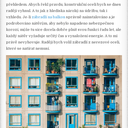
přehledem. Abych řekl pravdu, konstrukční oceli bych se dnes
raději vyhnul. A to jak z hlediska nároků na údržbu, tak i
vzhledu. Je-li
zábradlí na balkon
správně nainstalováno a je
podrobováno nátěrům, aby nebylo napadeno nebezpečnou
korozí, může tu sice docela dobře plnit svou funkci řadu let, ale
každý nátěr vyžaduje určitý čas a vynaložení energie. A to mi
právě nevyhovuje. Raději bych volil zábradlí z nerezové oceli,
které se natírat nemusí.