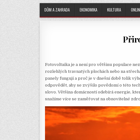
DŮM A ZAHRADA
EKONOMIKA
KULTURA
ONLIN
Přir
Fotovoltaika je a není pro většinu populace nezn
rozlehlých travnatých plochách nebo na střechá
panely fungují a proč je v dnešní době tolik v
odpovědět, aby se zvýšilo povědomí o této tech
slovo. Většina domácností odebírá energie, kte
snažíme více se zaměřovat na obnovitelné zdroje