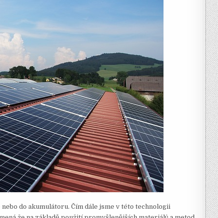
e nebo do akumulátoru.
Čím dále jsme v této technologii
amená že na základě použití promyšlenějších materiálů a metod