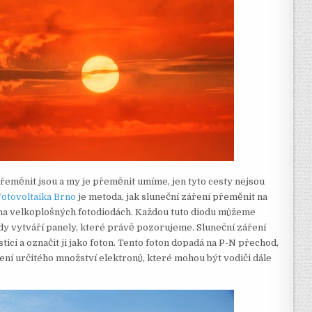
přeměnit jsou a my je přeměnit umíme, jen tyto cesty nejsou
otovoltaika Brno
je metoda, jak sluneční záření přeměnit na
v na velkoplošných fotodiodách. Každou tuto diodu můžeme
dy vytváří panely, které právě pozorujeme. Sluneční záření
tici a označit ji jako foton. Tento foton dopadá na P-N přechod,
žení určitého množství elektronů, které mohou být vodiči dále