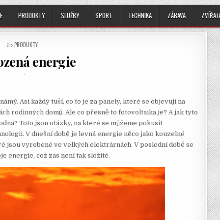
E
PRODUKTY
SLUŽBY
SPORT
TECHNIKA
ZÁBAVA
ZVÍŘAT
POSTED
PRODUKTY
IN
ozená energie
ámý. Asi každý tuší, co to je za panely, které se objevují na
ch rodinných domů. Ale co přesně to fotovoltaika je? A jak tyto
ýhodná? Toto jsou otázky, na které se můžeme pokusit
nologii. V dnešní době je levná energie něco jako kouzelné
ré jsou vyrobené ve velkých elektrárnách. V poslední době se
 energie, což zas není tak složité.