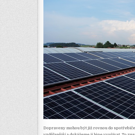
Dopraveny mohou být již rovnou do spotřebič
vzdělanější a dokážeme ji lépe využívat. To zn