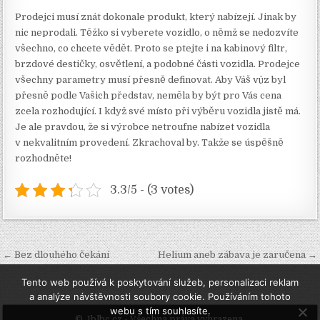
Prodejci musí znát dokonale produkt, který nabízejí. Jinak by
nic neprodali. Těžko si vyberete vozidlo, o němž se nedozvíte
všechno, co chcete vědět. Proto se ptejte i na
kabinový filtr
,
brzdové destičky, osvětlení, a podobné části vozidla. Prodejce
všechny parametry musí přesně definovat. Aby Váš vůz byl
přesně podle Vašich představ, neměla by být pro Vás cena
zcela rozhodující. I když své místo při výběru vozidla jistě má.
Je ale pravdou, že si výrobce netroufne nabízet vozidla
v nekvalitním provedení. Zkrachoval by. Takže se úspěšně
rozhodněte!
3.3/5 - (3 votes)
Navigace
← Bez dlouhého čekání
Helium aneb zábava je zaručena →
pro
Tento web používá k poskytování služeb, personalizaci reklam
příspěvek
a analýze návštěvnosti soubory cookie. Používáním tohoto
webu s tím souhlasíte.
© Jblbc.cz - Všechna práva vyhrazena.