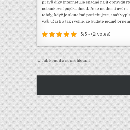
právě díky internetu je snadné najít opravdu r
nebankovní půjčka ihned. Je to moderní úvěr 
tehdy, když je skutečně potřebujete, stačí vypl
vaší účasti a tak rychle, že budete jedině příj
5/5 - (2 votes)
Navigace
← Jak koupit a neprohloupit
pro
příspěvek