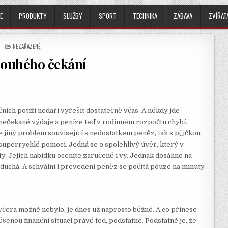
E
PRODUKTY
SLUŽBY
SPORT
TECHNIKA
ZÁBAVA
ZVÍŘAT
POSTED
NEZAŘAZENÉ
IN
louhého čekání
čních potíží nedaří vyřešit dostatečně včas. A někdy jde
y nečekané výdaje a peníze teď v rodinném rozpočtu chybí.
 jiný problém související s nedostatkem peněz, tak s
půjčkou
 superrychlé pomoci. Jedná se o spolehlivý úvěr, který v
y. Jejich nabídku oceníte zaručeně i vy. Jednak dosáhne na
oduchá. A schvální i převedení peněz se počítá pouze na minuty.
včera možné nebylo, je dnes už naprosto běžné. A co přinese
utěšenou finanční situaci právě teď, podstatné. Podstatné je, že