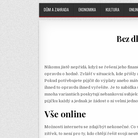
DŮM A ZAHRADA
EKONOMIKA
KULTURA
ONLIN
Bez d
Nikomu jistě nepřidá, když se řešení jeho finan
opravdu o hodně. Zvlášť v situacích, kde přišl
Pokud potřebujete půjčit do výplaty anebo máte
ihned
to opravdu ihned vyřešíte. Je to nabídka
mnoha variantách poskytují nebankovní subjekt
půjčku každý a jednak je žádost o ni velmi jedn
Vše online
Možnosti internetu se zdají být nekonečné. Co 
zítřek, to není pro ty, kdo chtějí řešit svoji ne