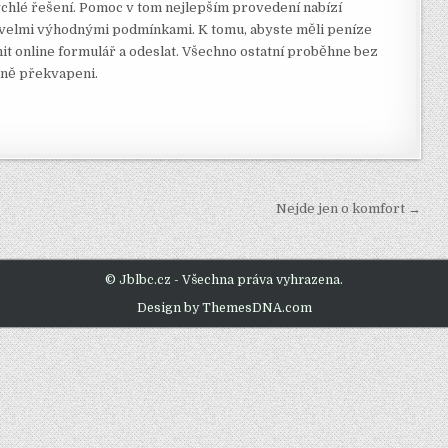
ychlé řešení. Pomoc v tom nejlepším provedení nabízí
s velmi výhodnými podmínkami. K tomu, abyste měli peníze
nit online formulář a odeslat. Všechno ostatní proběhne bez
emně překvapeni.
Nejde jen o komfort →
© Jblbc.cz - Všechna práva vyhrazena.
Design by ThemesDNA.com