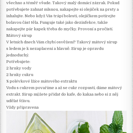
všechno a téměř všude. Takový malý domácí zázrak. Pokud
potřebujete zahnat mlsnou, nakapejte si olejíček na prsty a
inhalujte. Nebo když Vás trápí bolesti, olejíčkem potírejte
bolavou část těla. Funguje také jako dezinfekce, takže
nakapejte pár kapek třeba do myčky. Provoní a pročistí.
Mátový sirup
V letních dnech Vám chybí osvěžení? Takový mátový sirup
s ledem je k nezaplacení a hlavně. Sirup je opravdu
jednoduchý.
Potřebujete:
2 hrnky vody
2 hrnky cukru
¼ polévkové lžíce mátového extraktu
Vodu s cukrem povaříme a až se cukr rozpustí, dáme mátový
extrakt. Sirup můžete přidat do kafe, do kakaa nebo si z něj
udělat šťávu.
Vždy připravena