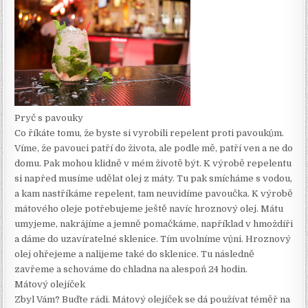
Pryč s pavouky
Co říkáte tomu, že byste si vyrobili repelent proti pavoukům.
Víme, že pavouci patří do života, ale podle mě, patří ven a ne do
domu. Pak mohou klidně v mém životě být. K výrobě repelentu
si napřed musíme udělat olej z máty. Tu pak smícháme s vodou,
a kam nastříkáme repelent, tam neuvidíme pavoučka. K výrobě
mátového oleje potřebujeme ještě navíc hroznový olej. Mátu
umyjeme, nakrájíme a jemně pomačkáme, například v hmoždíři
a dáme do uzavíratelné sklenice. Tím uvolníme vůni. Hroznový
olej ohřejeme a nalijeme také do sklenice. Tu následně
zavřeme a schováme do chladna na alespoň 24 hodin.
Mátový olejíček
Zbyl Vám? Buďte rádi. Mátový olejíček se dá používat téměř na