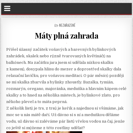
POSTED
NEZAŘAZENÉ
IN
Máty plná zahrada
Přišel úžasný začátek voňavých a barevných bylinkových
zahrádek, skalek nebo různě tvarovaných květináčů na
balkónech. Na začátku jara jsem si udělala nízkou skalku
z kamenů, dosypala hlínu do mezer a doprostřed skalky dala
relaxační lavičku, pro voňavou meditaci. O pár měsíců později
se mi skalka zbarvila a bylinky zhoustly. Bazalka, tymián,
rozmarýn, oregano, majoránka, meduňka a hlavním kápem celé
skalky a to hned na několika místech, je bylinkové zlato, pro
někoho plevel a to máta peprná.
Z několik listů je trs, z trsů je keřík a najednou si všímáme, jak
moc se u nás mátě daří. Už dávno si s ní a meduňkou děláme
vodu, už dávno si zaléváme pár listů vřelou vodou na čaj, jenže
co ještě si můžeme z této rostliny udělat?