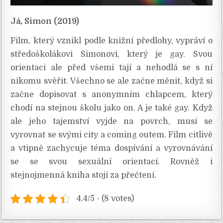
Já, Simon (2019)
Film, který vznikl podle knižní předlohy, vypráví o
středoškolákovi Simonovi, který je gay. Svou
orientaci ale před všemi tají a nehodlá se s ní
nikomu svěřit. Všechno se ale začne měnit, když si
začne dopisovat s anonymním chlapcem, který
chodí na stejnou školu jako on. A je také gay. Když
ale jeho tajemství vyjde na povrch, musí se
vyrovnat se svými city a coming outem. Film citlivě
a vtipně zachycuje téma dospívání a vyrovnávání
se se svou sexuální orientací. Rovněž i
stejnojmenná kniha stojí za přečtení.
4.4/5 - (8 votes)