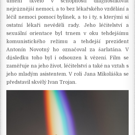
umění tkvělo v schopnosti diagnostikovat
nejrůznější nemoci, a to bez lékařského vzdělání a
léčil nemoci pomocí bylinek, a to i ty, s kterými si
ostatní lékaři nevěděli rady. Jeho léčitelství a
sexuální orientace byl trnem v oku tehdejšímu
komunistického režimu a tehdejší prezident
Antonín Novotný ho označoval za šarlatána. V
důsledku toho byl i odsouzen k vězení. Film se
zaměřuje na jeho život, léčitelství a také na vztah s
jeho mladým asistentem. V roli Jana Mikoláška se
představil skvělý Ivan Trojan.