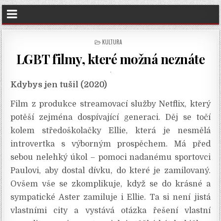
POSTED
KULTURA
IN
LGBT filmy, které možná neznáte
Kdybys jen tušil (2020)
Film z produkce streamovací služby Netflix, který
potěší zejména dospívající generaci. Děj se točí
kolem středoškolačky Ellie, která je nesmělá
introvertka s výborným prospěchem. Má před
sebou nelehký úkol – pomoci nadanému sportovci
Paulovi, aby dostal dívku, do které je zamilovaný.
Ovšem vše se zkomplikuje, když se do krásné a
sympatické Aster zamiluje i Ellie. Ta si není jistá
vlastními city a vystává otázka řešení vlastní