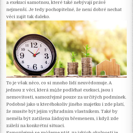
a exekucí samotnou, které také nebývají právě
nejmenší. Je tedy pochopitelné, že není dobré nechat
věci zajít tak daleko.
To je však něco, co si mnoho lidí neuvědomuje. A
jednou z věcí, která může podléhat exekuci, jsou i
nemovitosti, samozřejmě pouze za určitých podmínek.
Podobně jako u kteréhokoliv jiného majetku i zde platí,
že musíte být jejím výhradním vlastníkem. Také by
neměla být zatížena žádným břemenem, i když zde
záleží na konkrétní situaci.
Samozřejmě se můžeme ptát, za jakých okolností je