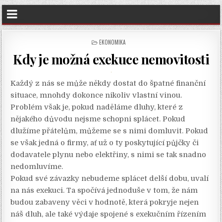
POSTED
EKONOMIKA
IN
Kdy je možná exekuce nemovitosti
Každý z nás se může někdy dostat do špatné finanční
situace, mnohdy dokonce nikoliv vlastní vinou.
Problém však je, pokud naděláme dluhy, které z
nějakého důvodu nejsme schopni splácet. Pokud
dlužíme přátelům, můžeme se s nimi domluvit. Pokud
se však jedná o firmy, ať už o ty poskytující půjčky či
dodavatele plynu nebo elektřiny, s nimi se tak snadno
nedomluvíme.
Pokud své závazky nebudeme splácet delší dobu, uvalí
na nás exekuci. Ta spočívá jednoduše v tom, že nám
budou zabaveny věci v hodnotě, která pokryje nejen
náš dluh, ale také výdaje spojené s exekučním řízením