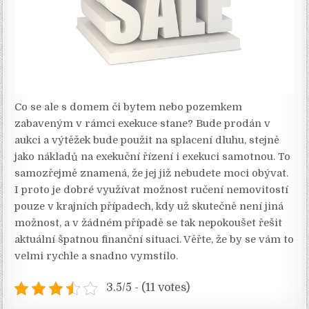
Co se ale s domem či bytem nebo pozemkem
zabaveným v rámci exekuce stane? Bude prodán v
aukci a výtěžek bude použit na splacení dluhu, stejně
jako nákladů na exekuční řízení i exekuci samotnou. To
samozřejmě znamená, že jej již nebudete moci obývat.
I proto je dobré využívat možnost ručení nemovitostí
pouze v krajních případech, kdy už skutečně není jiná
možnost, a v žádném případě se tak nepokoušet řešit
aktuální špatnou finanční situaci. Věřte, že by se vám to
velmi rychle a snadno vymstilo.
3.5/5 - (11 votes)