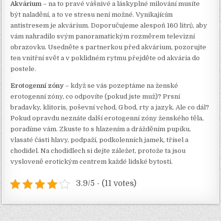
Akvárium
– na to pravé vášnivé a láskyplné milování musíte
být naladění, a to ve stresu není možné. Vynikajícím
antistresem je akvárium. Doporučujeme alespoň 160 litrů, aby
vám nahradilo svým panoramatickým rozměrem televizní
obrazovku. Usedněte s partnerkou před akvárium, pozorujte
ten vnitřní svět a v poklidném rytmu přejděte od akvária do
postele.
Erotogenní zóny
– když se vás pozeptáme na ženské
erotogenní zóny, co odpovíte (pokud jste muž)? Prsní
bradavky, klitoris, poševní vchod, G bod, rty a jazyk. Ale co dál?
Pokud opravdu neznáte další erotogenní zóny ženského těla,
poradíme vám. Zkuste to s hlazením a drážděním pupíku,
vlasaté části hlavy, podpaží, podkolenních jamek, třísel a
chodidel. Na chodidlech si dejte záležet, protože ta jsou
vysloveně erotickým centrem každé lidské bytosti.
3.9/5 - (11 votes)