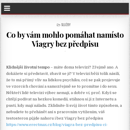
POSTED
SLUŽBY
IN
Co by vám mohlo pomáhat namísto
Viagry bez předpisu
Klidnější životní tempo
– máte doma televizi? Zřejmě ano. A
dokážete si představit, zbavit se jí? V televizi běží tolik násilí,
že to má přímý vliv na lidskou psychiku, což se pak projevuje
ve vzorcích chování a samozřejmě se to promítne i do sexu.
Někteří lidé televizi vůbec nemají, a dobře ví, proč. Když se
chtějí podívat na hezkou komedii, stáhnou si ji z Internetu a
pustí, kdy mají náladu. Zklidníte-li svůj život tímto způsobem, a
nebudete to přehánět ani s pracovním vytížením, váš
testosteron půjde nahoru i bez Viagry bez předpisu
https://www.erectmax.cz/blog/viagra-bez-predpisu-ci-