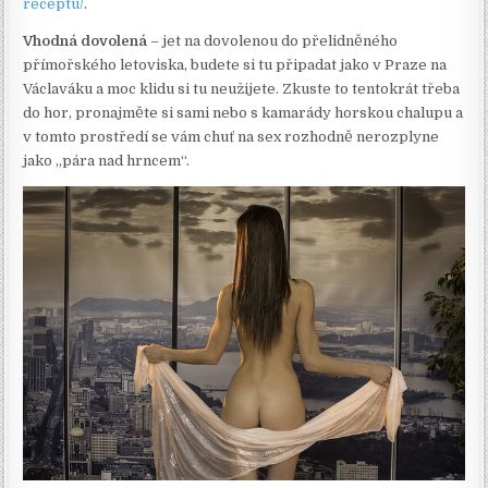
receptu/
.
Vhodná dovolená
– jet na dovolenou do přelidněného
přímořského letoviska, budete si tu připadat jako v Praze na
Václaváku a moc klidu si tu neužijete. Zkuste to tentokrát třeba
do hor, pronajměte si sami nebo s kamarády horskou chalupu a
v tomto prostředí se vám chuť na sex rozhodně nerozplyne
jako „pára nad hrncem“.