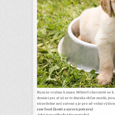
Nyní se vraťme k masu. Někteří chovatelé se k
domácí psí, ať už se to dneska občas nezdá, js
stravitelné než vařené a je pro ně velmi výži
raw food (kosti a syrová potrava)
Jaké jsou výhody této metody?