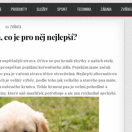
E
PRODUKTY
SLUŽBY
SPORT
TECHNIKA
ZÁBAVA
ZVÍŘAT
POSTED
ZVÍŘATA
IN
 co je pro něj nejlepší?
rospěšnější strava. Dříve se psi krmili zbytky z našich stolů,
 prospěšné pojídání kořeněného jídla. Pejskům jsme začali
pro psa je vařená strava těžce stravitelná. Nejlepší alternativou
jich je veliký výběr, podle toho jak velkého a starého psa máte,
ita sušeného krmiva. Tohle krmení psa je velmi pohodlné a
iny, které náš mazlíček potřebuje a nic mu rozhodně nechybí.