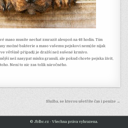
vé maso musíte nechat zmrazit alespoň na 48 hodin. Tím
chny možné bakterie a maso vašemu pejskovi nemůže nijak
F ve většině případů je dražší než sušené krmivo.
nější než nasypat misku granulí, ale pokud chcete pejska živit,
 toho. Není to nic zas tolik náročného.
Služba, se kterou ušetříte čas i peníze →
© Jblbc.cz - Všechna práva vyhrazena.