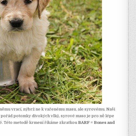
 němu vrací, nýbrž ne k vařenému masu, ale syrovému. Naši
ou pořád potomky divokých vlků, syrové maso je pro ně lépe
vné. Této metodě krmení říkáme zkratkou
BARF = Bones and