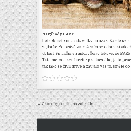
Nevýhody BARF
Potřebujete mrazák, velký mrazák. Každé syro
zajistíte, že právě zmražením se odstraní vše
ublížit. Finanční stránka věci je taková, že BAR
Tato metoda není určitě pro každého, je to prac
tak jako se živil dříve a zaujalo vás to, směle do
Navigace
← Choroby rostlin na zahradě
pro
příspěvek