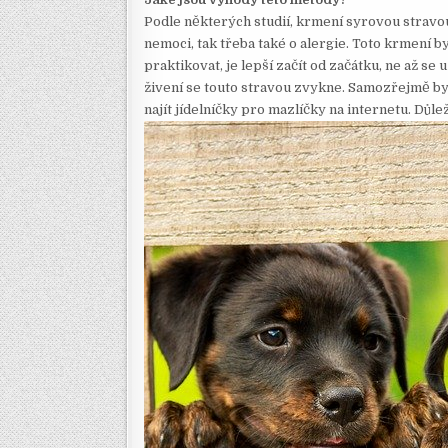
Podle některých studií, krmení syrovou stravou
nemoci, tak třeba také o alergie. Toto krmení b
praktikovat, je lepší začít od začátku, ne až s
živení se touto stravou zvykne. Samozřejmě by
najít jídelníčky pro mazlíčky na internetu. Důlež