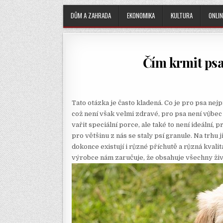
DŮM A ZAHRADA
EKONOMIKA
KULTURA
ONLIN
Čím krmit psa,
Tato otázka je často kladená. Co je pro psa nejp
což není však velmi zdravé, pro psa není vůbec
vařit speciální porce, ale také to není ideální, 
pro většinu z nás se staly psí granule. Na trhu 
dokonce existují i různé příchutě a různá kval
výrobce nám zaručuje, že obsahuje všechny živ