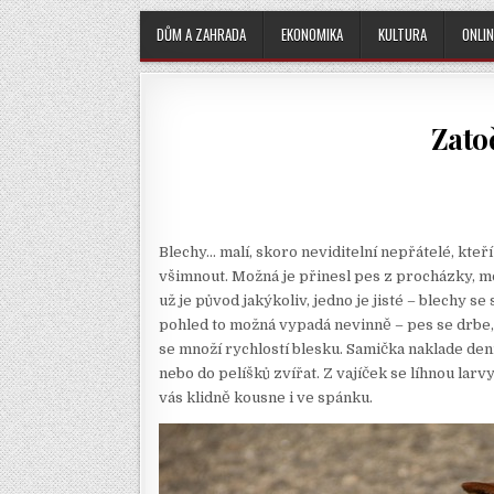
DŮM A ZAHRADA
EKONOMIKA
KULTURA
ONLIN
Zato
Blechy… malí, skoro neviditelní nepřátelé, kteř
všimnout. Možná je přinesl pes z procházky, m
už je původ jakýkoliv, jedno je jisté – blechy s
pohled to možná vypadá nevinně – pes se drbe
se množí rychlostí blesku. Samička naklade denn
nebo do pelíšků zvířat. Z vajíček se líhnou lar
vás klidně kousne i ve spánku.