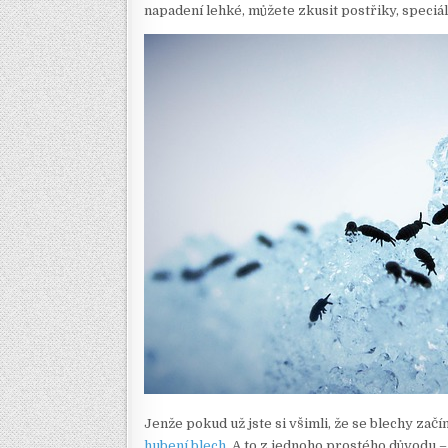
napadení lehké, můžete zkusit postřiky, speciá
Jenže pokud už jste si všimli, že se blechy začín
hubení blech
. A to z jednoho prostého důvodu 