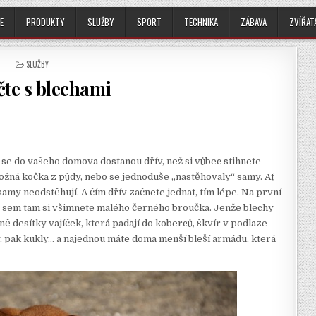
E
PRODUKTY
SLUŽBY
SPORT
TECHNIKA
ZÁBAVA
ZVÍŘAT
POSTED
SLUŽBY
IN
čte s blechami
í se do vašeho domova dostanou dřív, než si vůbec stihnete
ožná kočka z půdy, nebo se jednoduše „nastěhovaly“ samy. Ať
e samy neodstěhují. A čím dřív začnete jednat, tím lépe. Na první
, sem tam si všimnete malého černého broučka. Jenže blechy
ě desítky vajíček, která padají do koberců, škvír v podlaze
vy, pak kukly… a najednou máte doma menší bleší armádu, která