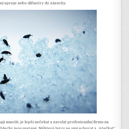
lní spreje nebo difuzéry do zásuvky.
ají množit, je lepší nečekat a zavolat profesionální firmu na
– blechy jsou mazané. Některé larvy se umí schovat a „přečkat“