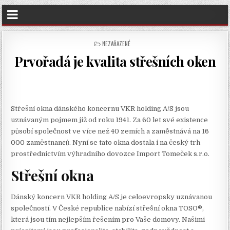
POSTED
NEZAŘAZENÉ
IN
Prvořadá je kvalita střešních oken
Střešní okna dánského koncernu VKR holding A/S jsou
uznávaným pojmem již od roku 1941. Za 60 let své existence
působí společnost ve více než 40 zemích a zaměstnává na 16
000 zaměstnanců. Nyní se tato okna dostala i na český trh
prostřednictvím výhradního dovozce Import Tomeček s.r.o.
Střešní okna
Dánský koncern VKR holding A/S je celoevropsky uznávanou
společností. V České republice nabízí
střešní okna
TOSO®,
která jsou tím nejlepším řešením pro Vaše domovy. Našimi