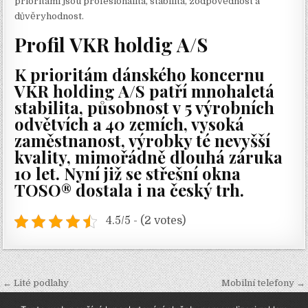
prioritami jsou profesionalita, stabilita, zodpovědnost a
důvěryhodnost.
Profil VKR holdig A/S
K prioritám dánského koncernu
VKR holding A/S patří mnohaletá
stabilita, působnost v 5 výrobních
odvětvích a 40 zemích, vysoká
zaměstnanost, výrobky té nevyšší
kvality, mimořádně dlouhá záruka
10 let. Nyní již se střešní okna
TOSO® dostala i na český trh.
4.5/5 - (2 votes)
Navigace
← Lité podlahy
Mobilní telefony →
pro