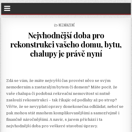
POSTED
NEZAŘAZENÉ
IN
Nejvhodnější doba pro
rekonstrukci vašeho domu, bytu,
chalupy je právě nyní
Zdá se vám, že máte nejvyšší čas provést něco se svým
nemoderním a zastaralým bytem či domem? Máte pocit, že
vaše chalupa či podobná rekreační nemovitost si nutně
zaslouží rekonstrukci – tak říkajíc od podlahy až po strop?
Věřte, že se nevyplatí opravy donekonečna odkládat, neboť se
pak mohou stát mnohem komplikovanějšími a samozřejmě i
finančně náročnějšími. A navíc, s jarem přichází i ta
nejvhodnější doba pro veškeré stavební úpravy.