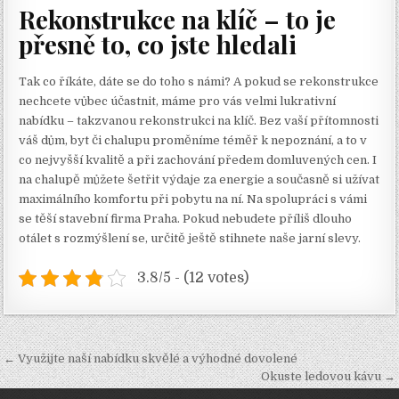
Rekonstrukce na klíč – to je
přesně to, co jste hledali
Tak co říkáte, dáte se do toho s námi? A pokud se rekonstrukce
nechcete vůbec účastnit, máme pro vás velmi lukrativní
nabídku – takzvanou rekonstrukci na klíč. Bez vaší přítomnosti
váš dům, byt či chalupu proměníme téměř k nepoznání, a to v
co nejvyšší kvalitě a při zachování předem domluvených cen. I
na chalupě můžete šetřit výdaje za energie a současně si užívat
maximálního komfortu při pobytu na ní. Na spolupráci s vámi
se těší
stavební firma Praha
. Pokud nebudete příliš dlouho
otálet s rozmýšlení se, určitě ještě stihnete naše jarní slevy.
3.8/5 - (12 votes)
Navigace
← Využijte naší nabídku skvělé a výhodné dovolené
pro
Okuste ledovou kávu →