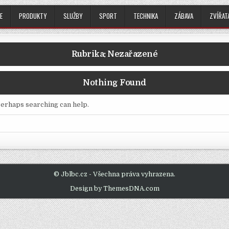
E
PRODUKTY
SLUŽBY
SPORT
TECHNIKA
ZÁBAVA
ZVÍŘAT
Rubrika:
Nezařazené
Nothing Found
 Perhaps searching can help.
© Jblbc.cz - Všechna práva vyhrazena.
Design by ThemesDNA.com